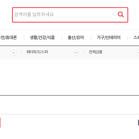
가전/휴대폰
생활/건강/식품
출산/유아
가구/인테리어
스
워터파크/스파
전체상품