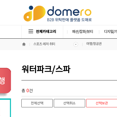
전체카테고리
패션/잡화/뷰티
디지털/
여행/항공권
스포츠·레저·취미
워터파크/스파
0
총
건