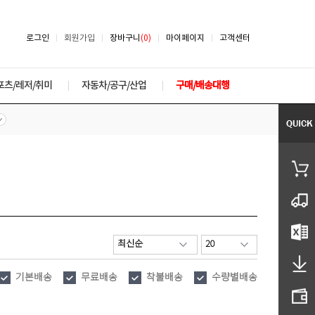
로그인
회원가입
장바구니
(0)
마이페이지
고객센터
포츠/레저/취미
자동차/공구/산업
구매/배송대행
기본배송
무료배송
착불배송
수량별배송