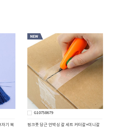
G10758679
보자기 복
핑크풋 당근 언박싱 칼 세트 커터칼+미니칼