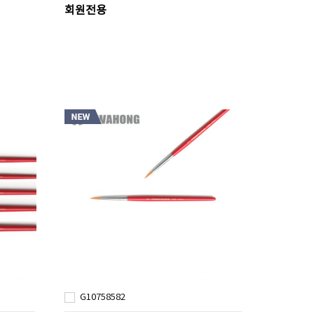
회원전용
G10758582