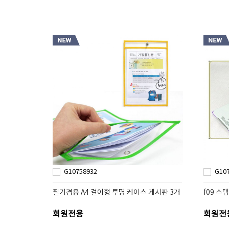
G10758932
G10
필기겸용 A4 걸이형 투명 케이스 게시판 3개
f09 스
회원전용
회원전