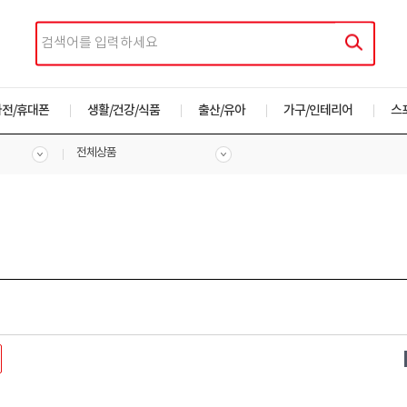
가전/휴대폰
생활/건강/식품
출산/유아
가구/인테리어
스
전체상품