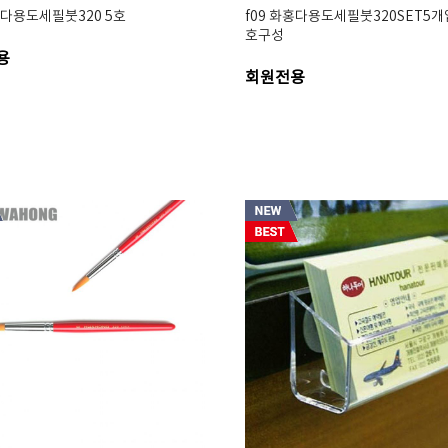
홍다용도세필붓320 5호
f09 화홍다용도세필붓320SET5개입
호구성
용
회원전용