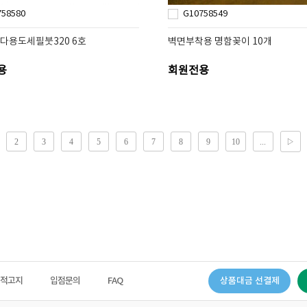
758580
G10758549
홍다용도세필붓320 6호
벽면부착용 명함꽂이 10개
용
회원전용
법적고지
입점문의
FAQ