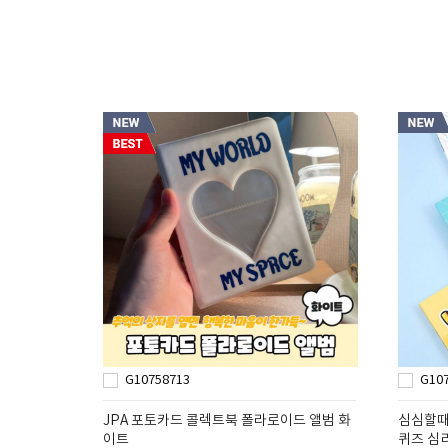
G10758713
G10
JPA 포토카드 콜렉트북 폴라로이드 앨범 화
심심할때
이트
퀴즈 심