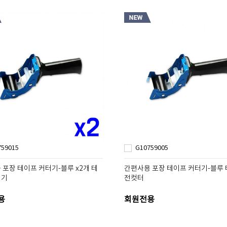
759015
G10759005
 포장 테이프 커터기-블루 x2개 테
간편사용 포장 테이프 커터기-블루
터기
전컷터
용
회원전용