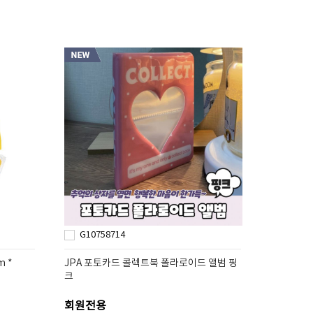
G10758714
 *
JPA 포토카드 콜렉트북 폴라로이드 앨범 핑
크
회원전용