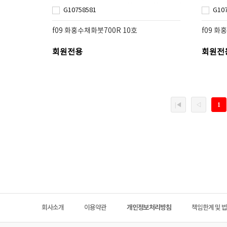
G10758581
G10
f09 화홍수채화붓700R 10호
f09 화
회원전용
회원전
회사소개
이용약관
개인정보처리방침
책임한계 및 