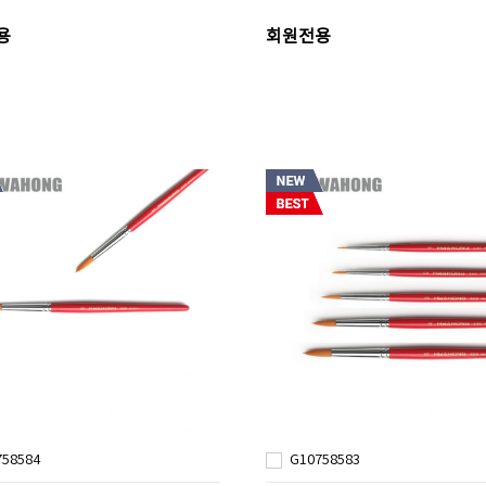
용
회원전용
758584
G10758583