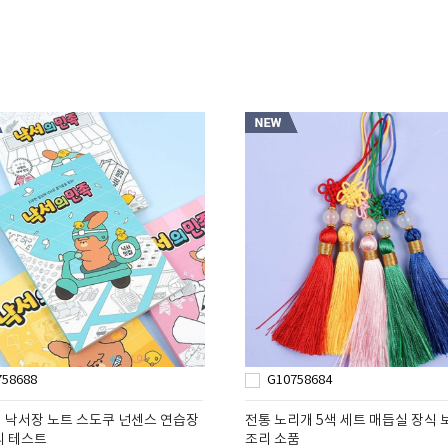
758688
G10758684
 낙서장 노트 스도쿠 넌센스 연습장
전통 노리개 5색 세트 매듭실 장식 
리 테스트
조리 소품