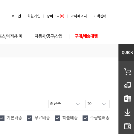
로그인
회원가입
장바구니
(0)
마이페이지
고객센터
포츠/레저/취미
자동차/공구/산업
구매/배송대행
기본배송
무료배송
착불배송
수량별배송