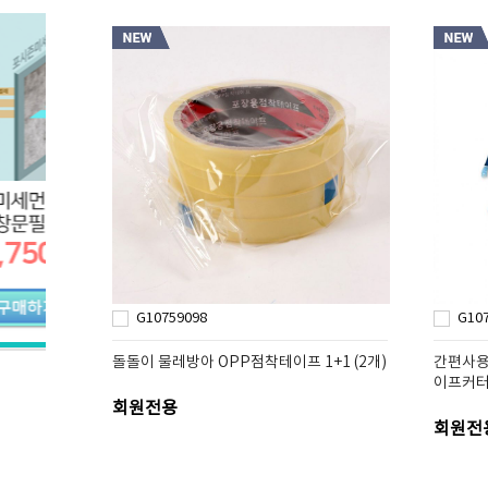
G10759098
G10
돌돌이 물레방아 OPP점착테이프 1+1 (2개)
간편사용
이프커
회원전용
회원전