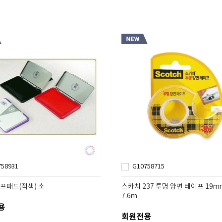
758931
G10758715
탬프패드(적색) 소
스카치 237 투명 양면 테이프 19mm
7.6m
용
회원전용