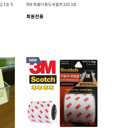
 1호-5
f09 화홍다용도세필붓320 3호
회원전용