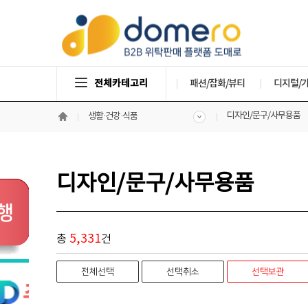
전체카테고리
패션/잡화/뷰티
디지털/
디자인/문구/사무용품
생활·건강·식품
디자인/문구/사무용품
5,331
총
건