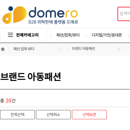
전체카테고리
패션/잡화/뷰티
디지털/가전/휴대폰
브랜드 아동패션
패션·잡화·뷰티
브랜드 아동패션
20
총
건