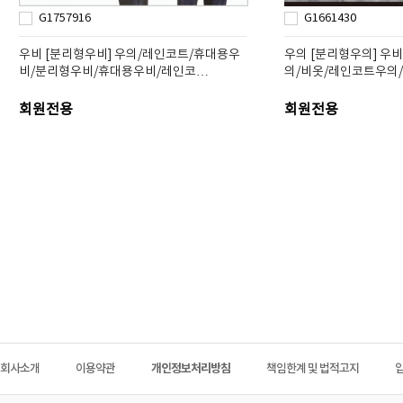
G1757916
G1661430
우비 [분리형우비] 우의/레인코트/휴대용우
우의 [분리형우의] 우
비/분리형우비/휴대용우비/레인코…
의/비옷/레인코트우의
회원전용
회원전용
회사소개
이용약관
개인정보처리방침
책임한계 및 법적고지