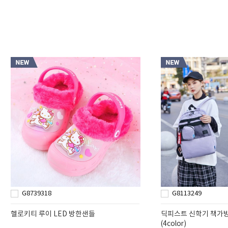
G8739318
G8113249
헬로키티 루이 LED 방한샌들
딕피스트 신학기 책가방 
(4color)