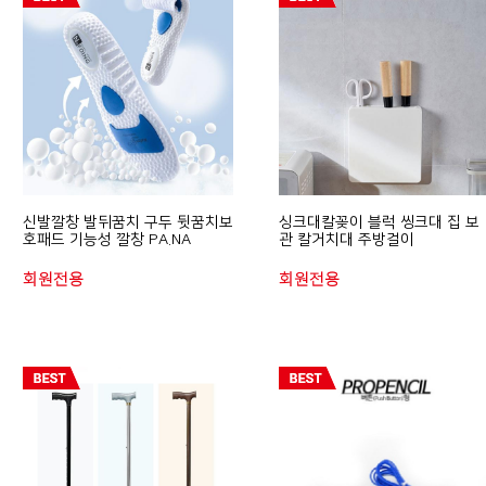
신발깔창 발뒤꿈치 구두 뒷꿈치보
싱크대칼꽂이 블럭 씽크대 집 보
호패드 기능성 깔창 PA.NA
관 칼거치대 주방걸이
회원전용
회원전용