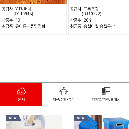
공급사: 프롬프랑
공급사: 루나루체
(D110722)
(D110392)
상품수: 284
상품수: 433
취급품: 송월타월,송월우산
취급품: 패션잡화,
전 체
패션/잡화/뷰티
디지털/가전/휴대폰