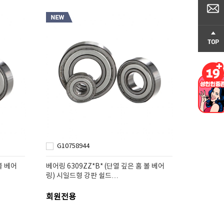
G10758944
볼 베어
베어링 6309ZZ*B* (단열 깊은 홈 볼 베어
링) 시일드형 강판 쉴드…
회원전용