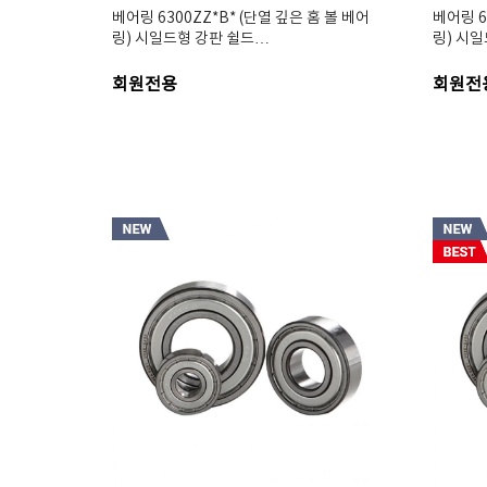
베어링 6300ZZ*B* (단열 깊은 홈 볼 베어
베어링 6
링) 시일드형 강판 쉴드…
링) 시
회원전용
회원전