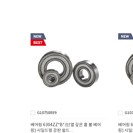
G10758939
G10
베어링 6304ZZ*B* (단열 깊은 홈 볼 베어
베어링 6
링) 시일드형 강판 쉴드…
링) 시