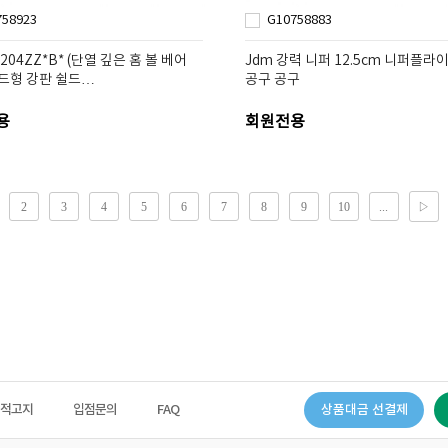
758923
G10758883
204ZZ*B* (단열 깊은 홈 볼 베어
Jdm 강력 니퍼 12.5cm 니퍼플라
일드형 강판 쉴드…
공구 공구
용
회원전용
법적고지
입점문의
FAQ