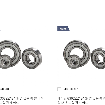
758938
G10758937
303ZZ*B* (단열 깊은 홈 볼 베어
베어링 6302ZZ*B* (단열 깊은 홈 
일드형 강판 쉴드…
링) 시일드형 강판 쉴드…