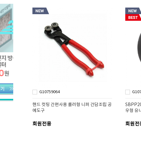
G10759064
G10
핸드 컷팅 간편사용 롤러형 니퍼 건담조립 공
SBPP
예도구
우형 유
회원전용
회원전