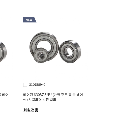
G10758940
볼 베어
베어링 6305ZZ*B* (단열 깊은 홈 볼 베어
링) 시일드형 강판 쉴드…
회원전용