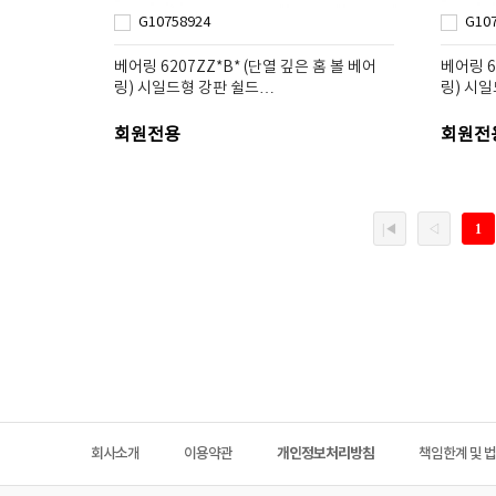
G10758924
G10
베어링 6207ZZ*B* (단열 깊은 홈 볼 베어
베어링 6
링) 시일드형 강판 쉴드…
링) 시
회원전용
회원전
회사소개
이용약관
개인정보처리방침
책임한계 및 