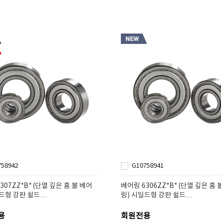
758942
G10758941
307ZZ*B* (단열 깊은 홈 볼 베어
베어링 6306ZZ*B* (단열 깊은 홈 
일드형 강판 쉴드…
링) 시일드형 강판 쉴드…
용
회원전용