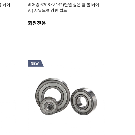
볼 베어
베어링 6208ZZ*B* (단열 깊은 홈 볼 베어
링) 시일드형 강판 쉴드…
회원전용