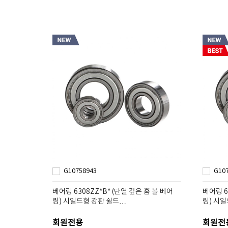
G10758943
G10
베어링 6308ZZ*B* (단열 깊은 홈 볼 베어
베어링 6
링) 시일드형 강판 쉴드…
링) 시
회원전용
회원전