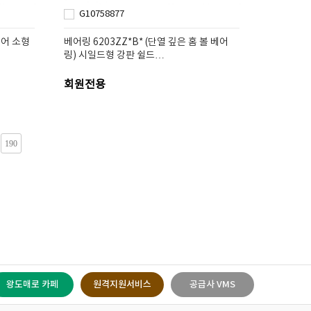
G10758877
이어 소형
베어링 6203ZZ*B* (단열 깊은 홈 볼 베어
링) 시일드형 강판 쉴드…
회원전용