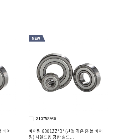
G10758936
볼 베어
베어링 6301ZZ*B* (단열 깊은 홈 볼 베어
링) 시일드형 강판 쉴드…