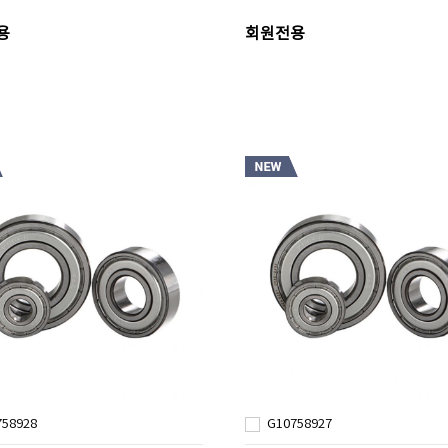
용
회원전용
758928
G10758927