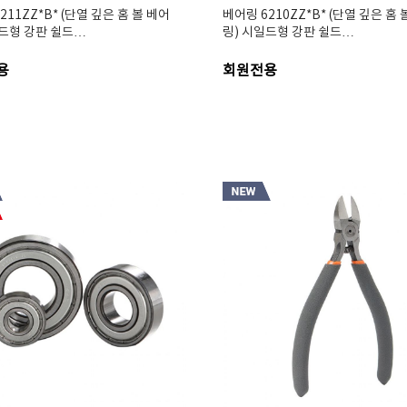
211ZZ*B* (단열 깊은 홈 볼 베어
베어링 6210ZZ*B* (단열 깊은 홈 
일드형 강판 쉴드…
링) 시일드형 강판 쉴드…
용
회원전용