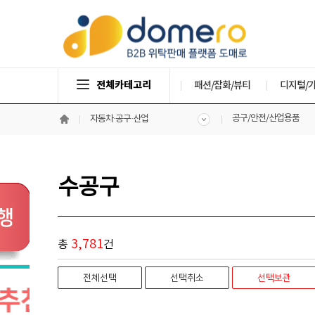
전체카테고리
패션/잡화/뷰티
디지털/
공구/안전/산업용품
자동차·공구·산업
수공구
3,781
총
건