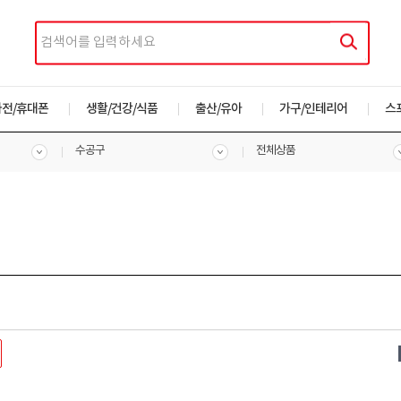
가전/휴대폰
생활/건강/식품
출산/유아
가구/인테리어
스
수공구
전체상품