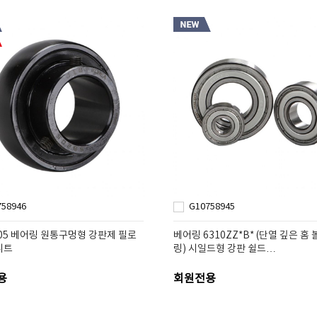
758946
G10758945
205 베어링 원통구멍형 강판제 필로
베어링 6310ZZ*B* (단열 깊은 홈 
니트
링) 시일드형 강판 쉴드…
용
회원전용