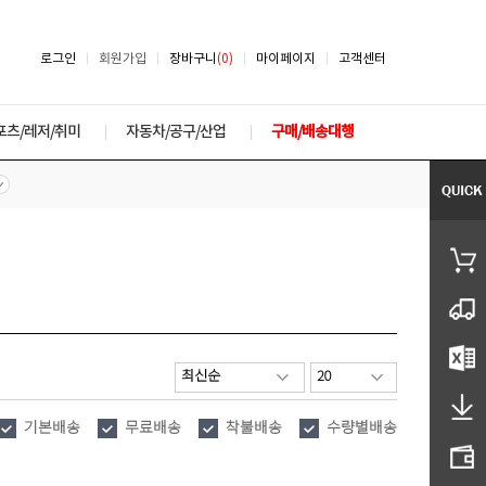
로그인
회원가입
장바구니
(0)
마이페이지
고객센터
포츠/레저/취미
자동차/공구/산업
구매/배송대행
기본배송
무료배송
착불배송
수량별배송